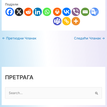
Подјели
←
Претходни Чланак
Следећи Чланак
→
ПРЕТРАГА
П
р
е