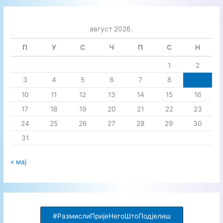
т
р
август 2026.
а
г
П
У
С
Ч
П
С
Н
а
1
2
з
3
4
5
6
7
8
9
а
10
11
12
13
14
15
16
:
17
18
19
20
21
22
23
24
25
26
27
28
29
30
31
« мај
#РазмислиПријеНегоШтоПодјелиш