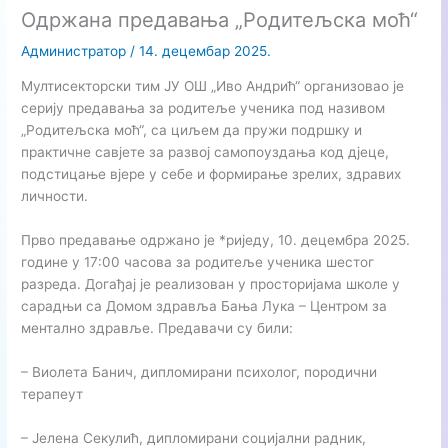
Одржана предавања „Родитељска моћ“
Aдминистратор
/
14. децембар 2025.
Мултисекторски тим ЈУ ОШ „Иво Андрић“ организовао је
серију предавања за родитеље ученика под називом
„Родитељска моћ“, са циљем да пружи подршку и
практичне савјете за развој самопоуздања код дјеце,
подстицање вјере у себе и формирање зрелих, здравих
личности.
Прво предавање одржано је *риједу, 10. децембра 2025.
године у 17:00 часова за родитеље ученика шестог
разреда. Догађај је реализован у просторијама школе у
сарадњи са Домом здравља Бања Лука – Центром за
ментално здравље. Предавачи су били:
– Виолета Банич, дипломирани психолог, породични
терапеут
– Јелена Секулић, дипломирани социјални радник,