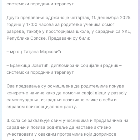
системски породични терапеут
Друго предавање одржано је четвртак, 11. децембра 2025.
године у 17:00 часова за родитеље ученика осмог
разреда, такође у просторијама школе, у сарадњи са УКЦ
Републике Српске. Предавачи су били:
– мр сц Татјана Марковић
– Бранкица Јоветић, дипломирани социјални радник –
системски породични терапеут
Ова предавања су осмишљена да родитељима понуде
конкретне начине како да помогну својој дјеци у развоју
самопоуздања, изградњи позитивне слике о себи и
здравом психосоцијалном расту.
Школа се захваљује свим учесницима и предавачима на
сарадњи и позива родитеље да наставе активно
учествовати у оваквим програмима који доприносе