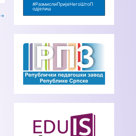
#РазмислиПријеНегоШтоП
одјелиш
→