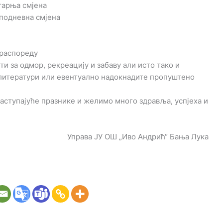
јутарња смјена
поподневна смјена
распореду
и за одмор, рекреацију и забаву али исто тако и
 литератури или евентуално надокнадите пропуштено
ступајуће празнике и желимо много здравља, успјеха и
Управа ЈУ ОШ „Иво Андрић“ Бања Лука