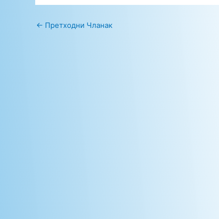
←
Претходни Чланак