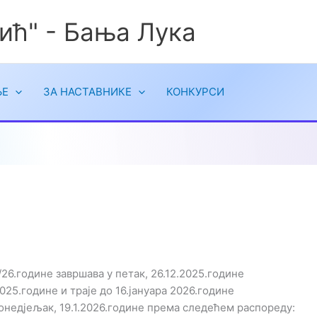
ић" - Бања Лука
ЉЕ
ЗА НАСТАВНИКЕ
КОНКУРСИ
6.године завршава у петак, 26.12.2025.године
25.године и траје до 16.јануара 2026.године
онедјељак, 19.1.2026.године према следећем распореду: