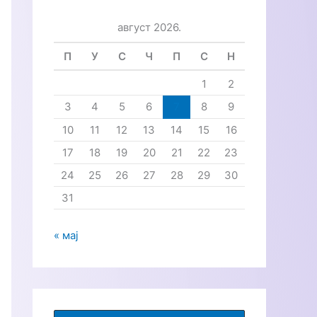
р
август 2026.
а
г
П
У
С
Ч
П
С
Н
а
1
2
з
3
4
5
6
7
8
9
а
10
11
12
13
14
15
16
:
17
18
19
20
21
22
23
24
25
26
27
28
29
30
31
« мај