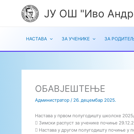
Пређи
ЈУ ОШ "Иво Андр
на
садржај
НАСТАВА
ЗА УЧЕНИКЕ
ЗА РОДИТЕ
ОБАВЈЕШТЕЊЕ
Aдминистратор
/
26. децембар 2025.
Настава у првом полугодишту школске 2025/2
 Зимски распуст за ученике почиње 29.12.20
 Настава у другом полугодишту почиње у п