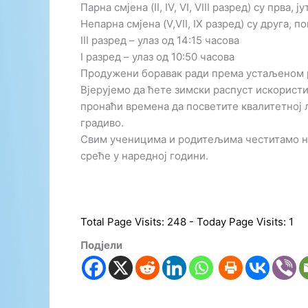
Парна смјена (II, IV, VI, VIII разред) су прва, 
Непарна смјена (V,VII, IX разред) су друга, 
III разред – улаз од 14:15 часова
I разред – улаз од 10:50 часова
Продужени боравак ради према устаљеном 
Вјерујемо да ћете зимски распуст искористит
пронаћи времена да посветите квалитетној
градиво.
Свим ученицима и родитељима честитамо на
среће у наредној години.
Total Page Visits: 248 - Today Page Visits: 1
Подјели