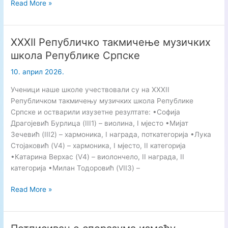
Продужени
Read More »
боравак
–
у
XXXII Републичко такмичење музичких
сусрет
школа Републике Српске
Васкрсу
10. април 2026.
Ученици наше школе учествовали су на XXXII
Републичком такмичењу музичких школа Републике
Српске и остварили изузетне резултате: •Софија
Драгојевић Бурлица (III1) – виолина, I мјесто •Мијат
Зечевић (III2) – хармоника, I награда, поткатегорија •Лука
Стојаковић (V4) – хармоника, I мјесто, II категорија
•Катарина Верхас (V4) – виолончело, II награда, II
категорија •Милан Тодоровић (VII3) –
XXXII
Read More »
Републичко
такмичење
музичких