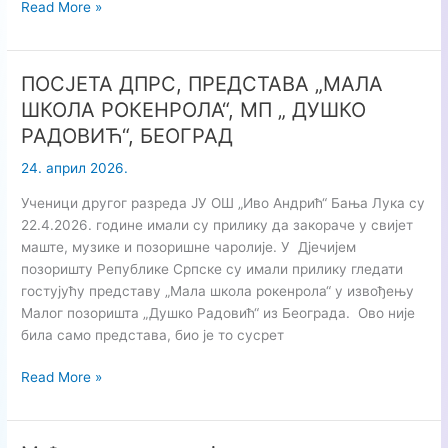
ИНОСТ
Read More »
младих
2026
ПОСЈЕТА ДПРС, ПРЕДСТАВА „МАЛА
ШКОЛА РОКЕНРОЛА“, МП „ ДУШКО
РАДОВИЋ“, БЕОГРАД
24. април 2026.
Ученици другог разреда ЈУ ОШ „Иво Андрић“ Бања Лука су
22.4.2026. године имали су прилику да закораче у свијет
маште, музике и позоришне чаролије. У Дјечијем
позоришту Републике Српске су имали прилику гледати
гостујућу представу „Мала школа рокенрола“ у извођењу
Малог позоришта „Душко Радовић“ из Београда. Ово није
била само представа, био је то сусрет
ПОСЈЕТА
Read More »
ДПРС,
ПРЕДСТАВА
„МАЛА