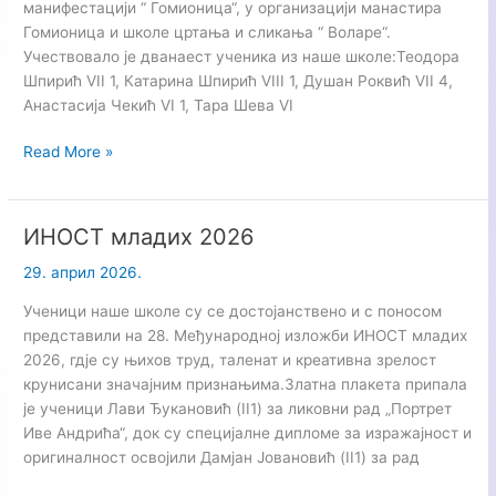
манифестацији “ Гомионица“, у организацији манастира
Гомионица и школе цртања и сликања “ Воларе“.
Учествовало је дванаест ученика из наше школе:Теодора
Шпирић VII 1, Катарина Шпирић VIII 1, Душан Роквић VII 4,
Анастасија Чекић VI 1, Тара Шева VI
ДЈЕЧИЈА
Read More »
ЛИКОВНА
МАНИФЕСТАЦИЈА
„ГОМИОНИЦА“
ИНОСТ младих 2026
29. април 2026.
Ученици наше школе су се достојанствено и с поносом
представили на 28. Међународној изложби ИНОСТ младих
2026, гдје су њихов труд, таленат и креативна зрелост
крунисани значајним признањима.Златна плакета припала
је ученици Лави Ђукановић (II1) за ликовни рад „Портрет
Иве Андрића“, док су специјалне дипломе за изражајност и
оригиналност освојили Дамјан Јовановић (II1) за рад