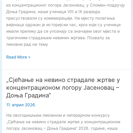
пласман
из концентрационог логора Јасеновац, у Спомен-подручју
у
Доња Градина, наши ученици VIII и IX разреда
друго
присуствовали су комеморацији. На мјесту полагања
коло
вијенаца одржан је историјски час, кроз који су ученици
имали прилику да се упознају са значајем овог мјеста и
трагичним страдањем невиних жртава. Похвалу за
ликовни рад на тему
Посјета
Read More »
спомен-
подручју
Доња
„Сјећање на невино страдале жртве у
Градина
концентрационом логору Јасеновац –
Доња Градина“
11. април 2026.
На овогодишњем ликовном и литерарном конкурсу
„Сјећање на невино страдале жртве у концентрационом
логору Јасеновац – Доња Градина“ 2026. године, наша