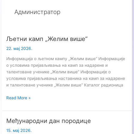
Aдминистратор
Љетни камп „Желим више“
22. мај 2026.
Информација о љетном кампу „Желим више“ Информације
о условима пријављивања на камп за надарене и
талентоване ученике „Желим више“ Информације о
условима пријављивања наставника на камп за надарене
и талентоване ученике „Желим више“ Каталог радионица
Љетни
Read More »
камп
„Желим
више“
Међународни дан породице
15. мај 2026.