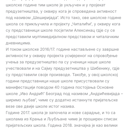
школске године тим школе је укључен и у пројекат
предузетништва, у оквиру кога је спроведена активност
под називом „Шеширијада“. Исто тако, ове школске године
школа се прикључила и пројекту „Читалићи“, у оквиру кога
су представници школе посјетили Алексинац гдје су се
представили мултимедијалном представом и читалачким
дневницима.
И током школске 2016/17. године настављене су завршне
активности у оквиру пројекта усмјереног на спровођење
учења за предузетништво па су ученици наше школе
учествовали и на Сајму предузетништва у Шибенику, гдје
су представили своје производе. Такође, у овој школској
години представници наше школе присуствовали су
манифестацији поводом 40 година постојања Основне
школе „Иво Андрић“ Београд под називом „Андрићевијада –
ширимо љубав“, чиме су додатно истакнуте пријатељске
везе ове двије школе истог назива.
Године 2017. школа је започела и нове сарадње, и то са
школама из Крања и Љубљане чиме је проширен списак
пријатељских школа. Година 2018. значајна је као велики