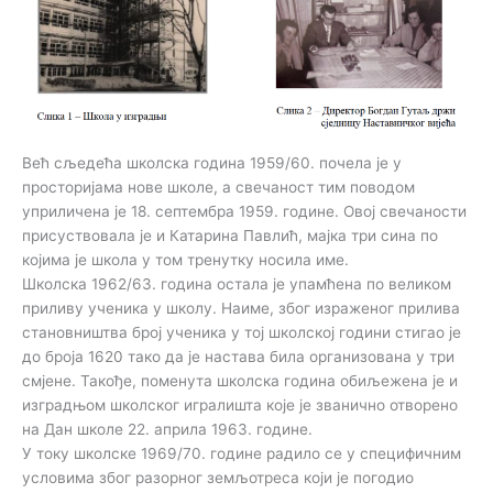
Већ сљедећа школска година 1959/60. почела је у
просторијама нове школе, а свечаност тим поводом
уприличена је 18. септембра 1959. године. Овој свечаности
присуствовала је и Катарина Павлић, мајка три сина по
којима је школа у том тренутку носила име.
Школска 1962/63. година остала је упамћена по великом
приливу ученика у школу. Наиме, због израженог прилива
становништва број ученика у тој школској години стигао је
до броја 1620 тако да је настава била организована у три
смјене. Такође, поменута школска година обиљежена је и
изградњом школског игралишта које је званично отворено
на Дан школе 22. априла 1963. године.
У току школске 1969/70. године радило се у специфичним
условима због разорног земљотреса који је погодио