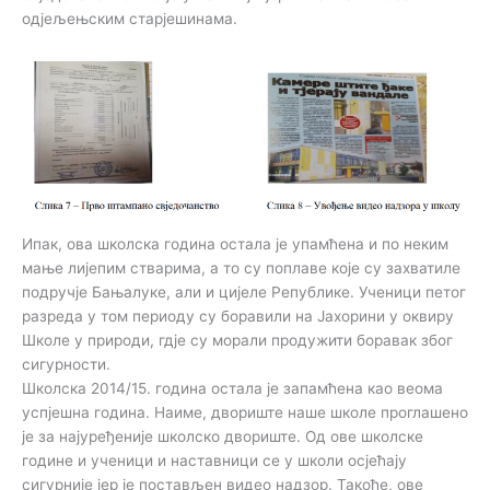
одјељењским старјешинама.
Ипак, ова школска година остала је упамћена и по неким
мање лијепим стварима, а то су поплаве које су захватиле
подручје Бањалуке, али и цијеле Републике. Ученици петог
разреда у том периоду су боравили на Јахорини у оквиру
Школе у природи, гдје су морали продужити боравак због
сигурности.
Школска 2014/15. година остала је запамћена као веома
успјешна година. Наиме, двориште наше школе проглашено
је за најуређеније школско двориште. Од ове школске
године и ученици и наставници се у школи осјећају
сигурније јер је постављен видео надзор. Такође, ове