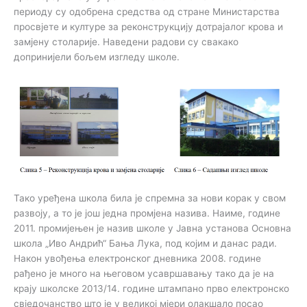
периоду су одобрена средства од стране Министарства
просвјете и културе за реконструкцију дотрајалог крова и
замјену столарије. Наведени радови су свакако
допринијели бољем изгледу школе.
Тако уређена школа била је спремна за нови корак у свом
развоју, а то је још једна промјена назива. Наиме, године
2011. промијењен је назив школе у Јавна установа Основна
школа „Иво Андрић“ Бања Лука, под којим и данас ради.
Након увођења електронског дневника 2008. године
рађено је много на његовом усавршавању тако да је на
крају школске 2013/14. године штампано прво електронско
свједочанство што је у великој мјери олакшало посао