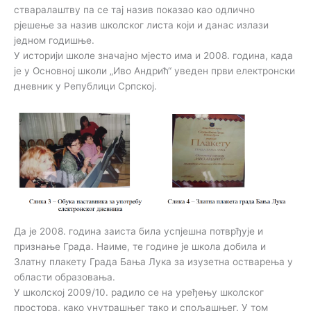
стваралаштву па се тај назив показао као одлично
рјешење за назив школског листа који и данас излази
једном годишње.
У историји школе значајно мјесто има и 2008. година, када
је у Основној школи „Иво Андрић“ уведен први електронски
дневник у Републици Српској.
Да је 2008. година заиста била успјешна потврђује и
признање Града. Наиме, те године је школа добила и
Златну плакету Града Бања Лука за изузетна остварења у
области образовања.
У школској 2009/10. радило се на уређењу школског
простора, како унутрашњег тако и спољашњег. У том