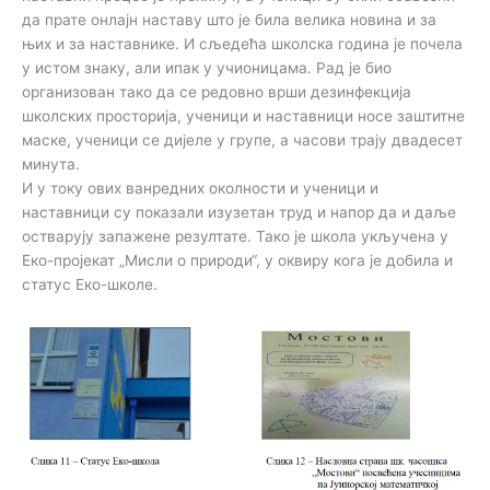
да прате онлајн наставу што је била велика новина и за
њих и за наставнике. И сљедећа школска година је почела
у истом знаку, али ипак у учионицама. Рад је био
организован тако да се редовно врши дезинфекција
школских просторија, ученици и наставници носе заштитне
маске, ученици се дијеле у групе, а часови трају двадесет
минута.
И у току ових ванредних околности и ученици и
наставници су показали изузетан труд и напор да и даље
остварују запажене резултате. Тако је школа укључена у
Еко-пројекат „Мисли о природи“, у оквиру кога је добила и
статус Еко-школе.