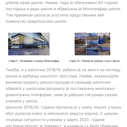
јубилеј наше школе. Наиме, тада је обиљежено 60 година
постојања и рада школе и објављена је Монографија школе.
Том приликом школа је угостила представнике већ
поменутих пријатељских школа.
Такође, и у школској 2018/19. рађено је на много на изгледу
школе и уређењу школског простора. Наиме, захваљујући
великом пројекту реконструкције и санације школских
објеката у школском дворишту је постављена монтажно-
демонтажна платформа, чиме је ријешен сигурнији улазак
ученика у школу.
Школска 2019/20. година протекла је у знаку општег страха
због доласка новог и непознатог вируса корона. С циљем
очувања сигурности ученика у марту 2020. године
наставни процес је прекинут, а ученици су били обавезни