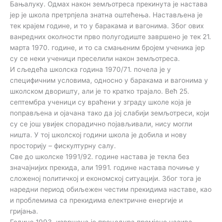
Бањалуку. Одмах након земљотреса прекинута је настава
јер је школа претрпјела знатна оштећења. Настављена је
тек крајем године, и то у баракама и вагонима. Због ових
ванредних околности прво полугодиште завршено је тек 21.
марта 1970. године, и то са смањеним бројем ученика јер
су се неки ученици преселили након земљотреса.
И сљедећа школска година 1970/71. почела је у
специфичним условима, односно у баракама и вагонима у
школском дворишту, али је то кратко трајало. Већ 25.
септембра ученици су враћени у зграду школе која је
поправљена и ојачана тако да јој слабији земљотреси, који
су се још увијек спорадично појављивали, нису могли
ништа. У тој школској години школа је добила и нову
просторију – фискултурну салу.
Све до школске 1991/92. године настава је текла без
значајнијих прекида, али 1991. године настава почиње у
сложеној политичкој и економској ситуацији. Због тога је
наредни период обиљежен честим прекидима наставе, као
и проблемима са прекидима електричне енергије и
гријања.
Године 1993. извршена је процедура промјене назива