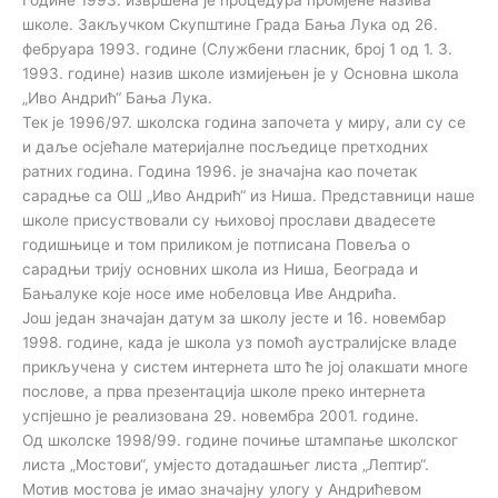
школе. Закључком Скупштине Града Бања Лука од 26.
фебруара 1993. године (Службени гласник, број 1 од 1. 3.
1993. године) назив школе измијењен је у Основна школа
„Иво Андрић“ Бања Лука.
Тек је 1996/97. школска година започета у миру, али су се
и даље осјећале материјалне посљедице претходних
ратних година. Година 1996. је значајна као почетак
сарадње са ОШ „Иво Андрић“ из Ниша. Представници наше
школе присуствовали су њиховој прослави двадесете
годишњице и том приликом је потписана Повеља о
сарадњи трију основних школа из Ниша, Београда и
Бањалуке које носе име нобеловца Иве Андрића.
Још један значајан датум за школу јесте и 16. новембар
1998. године, када је школа уз помоћ аустралијске владе
прикључена у систем интернета што ће јој олакшати многе
послове, а прва презентација школе преко интернета
успјешно је реализована 29. новембра 2001. године.
Од школске 1998/99. године почиње штампање школског
листа „Мостови“, умјесто дотадашњег листа „Лептир“.
Мотив мостова је имао значајну улогу у Андрићевом