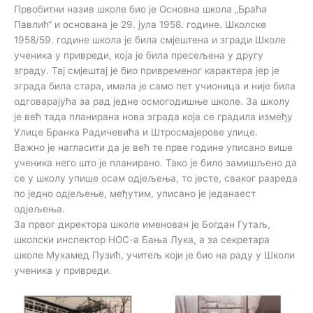
Првобитни назив школе био је Основна школа „Браћа
Павлић“ и основана је 29. јула 1958. године. Школске
1958/59. године школа је била смјештена и згради Школе
ученика у привреди, која је била пресељена у другу
зграду. Тај смјештај је био привременог карактера јер је
зграда била стара, имала је само пет учионица и није била
одговарајућа за рад једне осмогодишње школе. За школу
је већ тада планирана нова зграда која се градила између
Улице Бранка Радичевића и Штросмајерове улице.
Важно је нагласити да је већ те прве године уписано више
ученика него што је планирано. Тако је било замишљено да
се у школу упише осам одјељења, то јесте, сваког разреда
по једно одјељење, међутим, уписано је једанаест
одјељења.
За првог директора школе именован је Богдан Гутаљ,
школски инспектор НОС-а Бања Лука, а за секретара
школе Мухамед Пузић, учитељ који је био на раду у Школи
ученика у привреди.