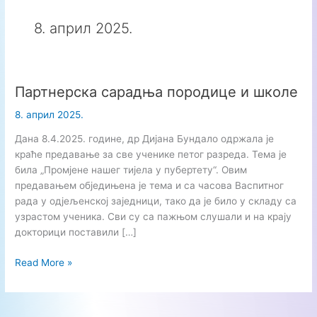
8. април 2025.
Партнерска сарадња породице и школе
8. април 2025.
Дана 8.4.2025. године, др Дијана Бундало одржала је
краће предавање за све ученике петог разреда. Тема је
била „Промјене нашег тијела у пубертету“. Овим
предавањем обједињена је тема и са часова Васпитног
рада у одјељенској заједници, тако да је било у складу са
узрастом ученика. Сви су са пажњом слушали и на крају
докторици поставили […]
Партнерска
Read More »
сарадња
породице
и