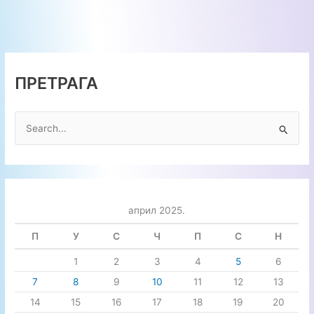
школе
ПРЕТРАГА
П
р
е
т
р
април 2025.
а
г
П
У
С
Ч
П
С
Н
а
1
2
3
4
5
6
з
7
8
9
10
11
12
13
а
14
15
16
17
18
19
20
: