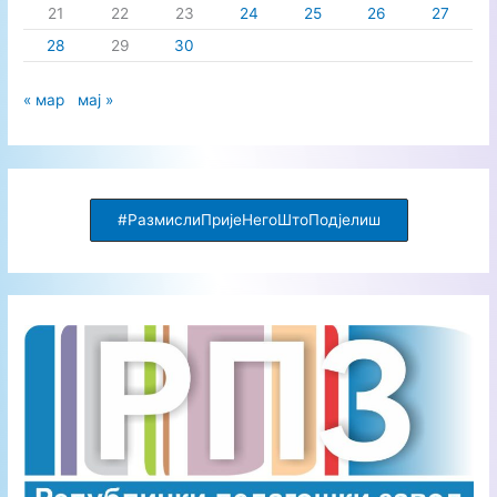
21
22
23
24
25
26
27
28
29
30
« мар
мај »
#РазмислиПријеНегоШтоПодјелиш