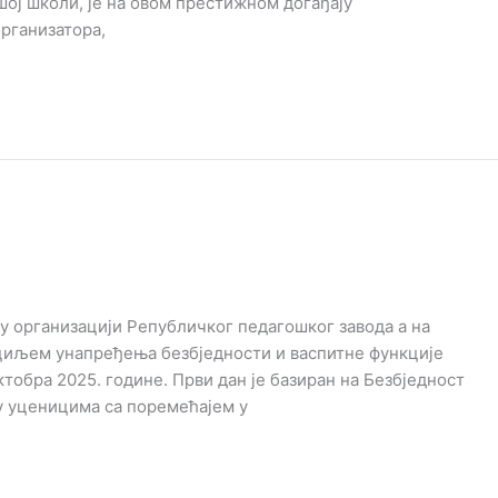
шој школи, је на овом престижном догађају
рганизатора,
 у организацији Републичког педагошког завода а на
 циљем унапређења безбједности и васпитне функције
октобра 2025. године. Први дан је базиран на Безбједност
ку уценицима са поремећајем у