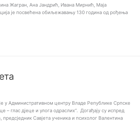
лина Жагран, Ана Јандрић, Ивана Мирнић, Маја
ција је посвећена обиљежавању 130 година од рођења
ета
 је у Административном центру Владе Републике Српске
це – глас дјеце и улога одраслих“. Догађају су испред
 предсједник Савјета ученика и психолог Валентина