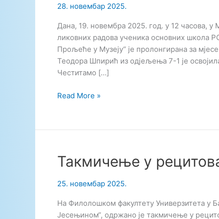
28. новембар 2025.
Дана, 19. новембра 2025. год. у 12 часова, 
ликовних радова ученика основних школа Р
Прољеће у Музеју“ је пролонгирана за мјес
Теодора Шпирић из одјељења 7-1 је освојила
Честитамо […]
Ликовна
Read More »
радионица,
Музеј
РС
Такмичење у рецитов
25. новембар 2025.
На Филолошком факултету Универзитета у Ба
Јесењином“, одржано је такмичење у рецито