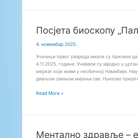
Посјета биоскопу „Пал
4. новембар 2025.
Ученици првог разреда имали су прилике да
4.11.2025. године. Учивали су заједно у црт
меркат који живи у необичној Намибији. Нау
дивљом свињом мијења све. Њихово пријате
Посјета
Read More »
биоскопу
„Палас“
Ментално здравље – 