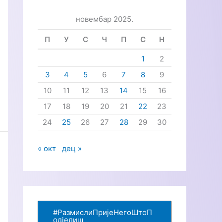
р
новембар 2025.
а
г
П
У
С
Ч
П
С
Н
а
1
2
з
3
4
5
6
7
8
9
а
10
11
12
13
14
15
16
:
17
18
19
20
21
22
23
24
25
26
27
28
29
30
« окт
дец »
#РазмислиПријеНегоШтоП
одјелиш