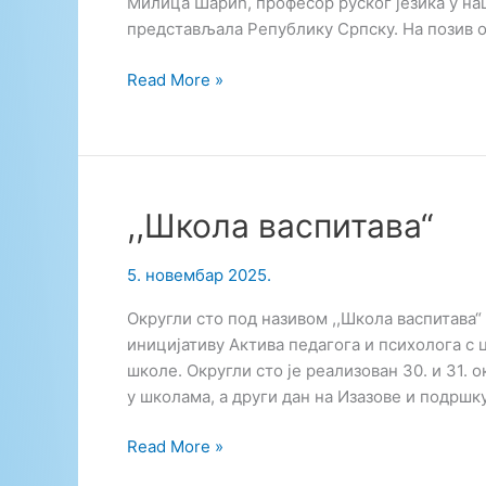
Милица Шарић, професор руског језика у на
представљала Републику Српску. На позив о
Међународна
Read More »
недјеља
руског
језика
у
Истанбулу
,,Школа васпитава“
5. новембар 2025.
Округли сто под називом ,,Школа васпитава“
иницијативу Актива педагога и психолога с
школе. Округли сто је реализован 30. и 31. 
у школама, а други дан на Изазове и подрш
,,Школа
Read More »
васпитава“