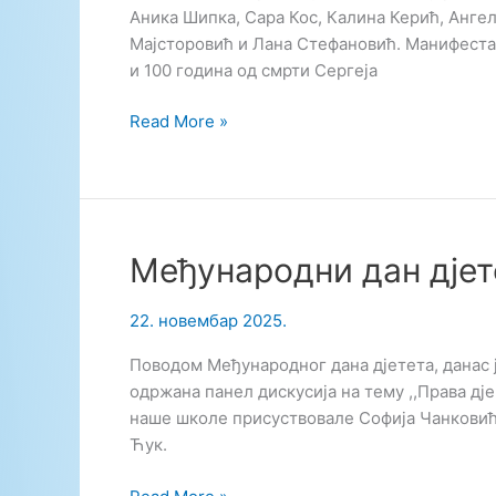
Аника Шипка, Сара Кос, Калина Керић, Анге
Мајсторовић и Лана Стефановић. Манифеста
и 100 година од смрти Сергеја
Такмичење
Read More »
у
рецитовању
Међународни дан дјет
22. новембар 2025.
Поводом Међународног дана дјетета, данас
одржана панел дискусија на тему ,,Права дје
наше школе присуствовале Софија Чанковић,
Ћук.
Међународни