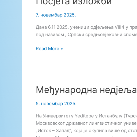
Посјета изложби
7. новембар 2025.
Дана 6.11.2025. ученици одјељења VIII4 у п
под називом ,,Српски средњовјековни споме
Посјета
Read More »
изложби
Међународна недјеља 
5. новембар 2025.
На Универзитету Yeditepe у Истанбулу (Тур
Москвовског државног лингвистичког униве
„Исток – Запад“, која је окупила више од ст