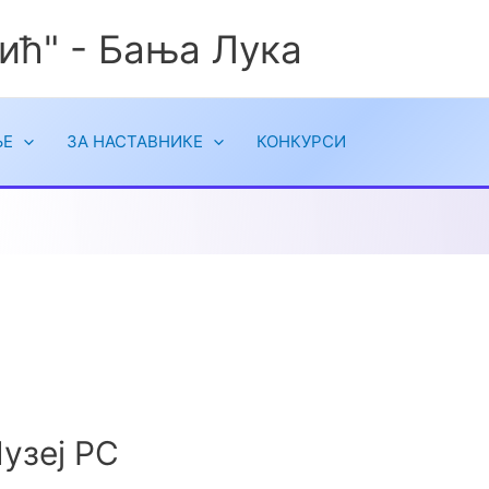
ић" - Бања Лука
ЉЕ
ЗА НАСТАВНИКЕ
КОНКУРСИ
узеј РС