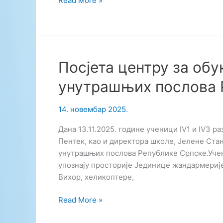
Read More »
дан
дјетета
Посјета центру за об
унутрашњих послова 
14. новембар 2025.
Дана 13.11.2025. године ученици IV1 и IV3 р
Пентек, као и директора школе, Јелене Ста
унутрашњих послова Републике Српске.Учен
упознају просторије Јединице жандармерије
Вихор, хеликоптере,
Посјета
Read More »
центру