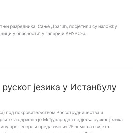
ратњи разредника, Сање Драгић, посјетили су изложбу
ници у опасности“ у галерији АНУРС-а.
руског језика у Истанбулу
ска) под покровитељством Россотрудничества и
рзитета одржана је Међународна недјеља руског језика
отину професора и предавача из 25 земаља свијета.