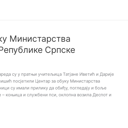
уку Министарства
Републике Српске
азреда су у пратњи учитељица Татјане Иветић и Дарије
нишић посјетили Центар за обуку Министарства
ици су имали прилику да обиђу, погледају и боље
 – коњица и службени пси, оклопна возила Деспот и