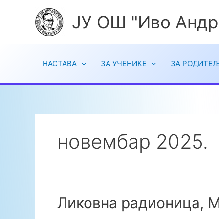
Пређи
ЈУ ОШ "Иво Андр
на
садржај
НАСТАВА
ЗА УЧЕНИКЕ
ЗА РОДИТЕ
новембар 2025.
Ликовна радионица, М