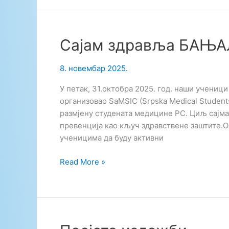
за
обуку
Министарства
унутрашњих
Сајам здравља БАЊА
послова
Републике
8. новембар 2025.
Српске
У петак, 31.октобра 2025. год. наши учени
организовао SaMSIC (Srpska Medical Students
размјену студената медицине РС. Циљ сајма
превенција као кључ здравствене заштите.О
ученицима да буду активни
Сајам
Read More »
здравља
БАЊАЛУКА
2025