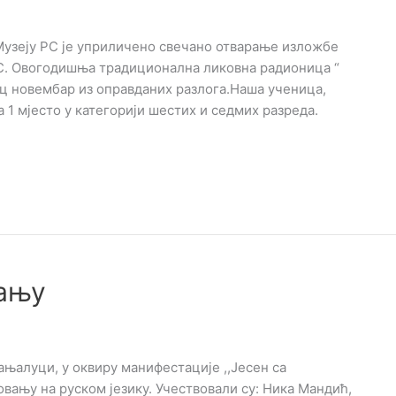
у Музеју РС је уприличено свечано отварање изложбе
С. Овогодишња традиционална ликовна радионица “
ец новембар из оправданих разлога.Наша ученица,
 1 мјесто у категорији шестих и седмих разреда.
ању
њалуци, у оквиру манифестације ,,Јесен са
вању на руском језику. Учествовали су: Ника Мандић,