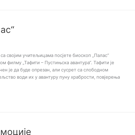
ас“
 са својим учитељицама посјете биоскоп „Палас“
аном филму „Тафити – Пустињска авантура“. Тафити је
чен је да буде опрезан, али сусрет са слободном
љство води их у авантуру пуну храбрости, повјерења
емоције