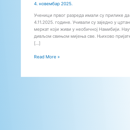
4. новембар 2025.
Ученици првог разреда имали су прилике да
4.11.2025. године. Учивали су заједно у црт
меркат који живи у необичној Намибији. Нау
дивљом свињом мијења све. Њихово пријате
[…]
Посјета
Read More »
биоскопу
„Палас“