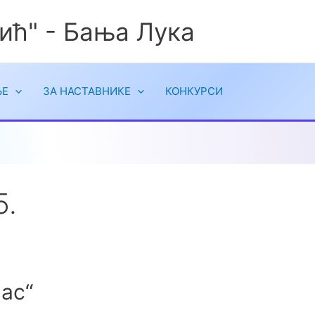
ић" - Бања Лука
ЉЕ
ЗА НАСТАВНИКЕ
КОНКУРСИ
5.
ас“