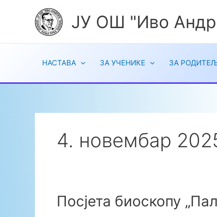
Пређи
ЈУ ОШ "Иво Андр
на
садржај
НАСТАВА
ЗА УЧЕНИКЕ
ЗА РОДИТЕ
4. новембар 202
Посјета биоскопу „Пал