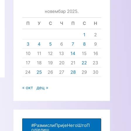
р
новембар 2025.
а
г
П
У
С
Ч
П
С
Н
а
1
2
з
3
4
5
6
7
8
9
а
10
11
12
13
14
15
16
:
17
18
19
20
21
22
23
24
25
26
27
28
29
30
« окт
дец »
#РазмислиПријеНегоШтоП
одјелиш