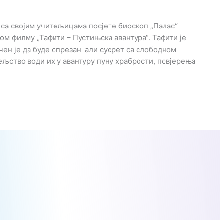
 са својим учитељицама посјете биоскоп „Палас“
аном филму „Тафити – Пустињска авантура“. Тафити је
чен је да буде опрезан, али сусрет са слободном
љство води их у авантуру пуну храбрости, повјерења