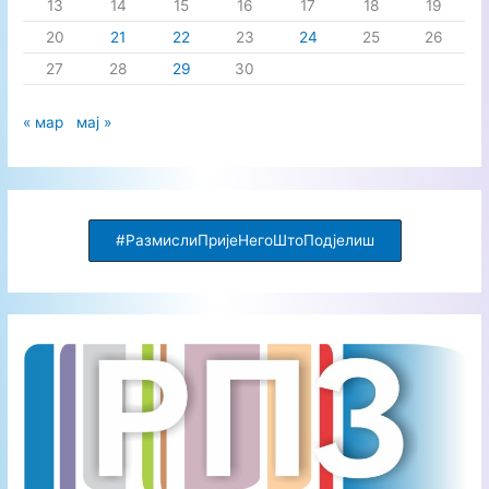
13
14
15
16
17
18
19
:
20
21
22
23
24
25
26
27
28
29
30
« мар
мај »
#РазмислиПријеНегоШтоПодјелиш