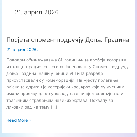
21. април 2026.
Посјета спомен-подручју Доња Градина
21. април 2026.
Поводом обиљежавања 81. годишњице пробоја логораша
из концентрационог логора Јасеновац, у Спомен-подручју
Доња Градина, наши ученици VIII и IX разреда
присуствовали су комеморацији. На мјесту полагања
вијенаца одржан је историјски час, кроз који су ученици
имали прилику да се упознају са значајем овог мјеста и
трагичним страдањем невиних жртава. Похвалу за
ликовни рад на тему […]
Посјета
Read More »
спомен-
подручју